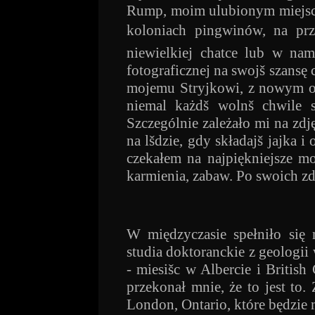
Rump, moim ulubionym miejscu
koloniach pingwinów, na prze
niewielkiej chatce lub w nam
fotograficznej na swojš szans
mojemu Stryjkowi, z nowym o
niemal każdš wolnš chwile st
Szczególnie zależało mi na zd
na lšdzie, gdy składajš jajka 
czekałem na najpiękniejsze mo
karmienia, zabaw. Po swoich zd
W międzyczasie spełniło się 
studia doktoranckie z geologii
- miesišc w Albercie i Britis
przekonał mnie, że to jest t
London, Ontario, które będzie 