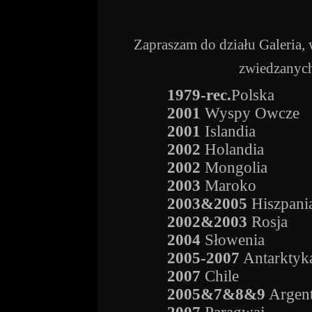
Zapraszam do działu Galeria,
zwiedzanych
1979-rec.
Polska
2001
Wyspy Owcze
2001
Islandia
2002
Holandia
2002
Mongolia
2003
Maroko
2003&2005
Hiszpani
2002&2003
Rosja
2004
Słowenia
2005-2007
Antarktyk
2007
Chile
2005&7&8&9
Argen