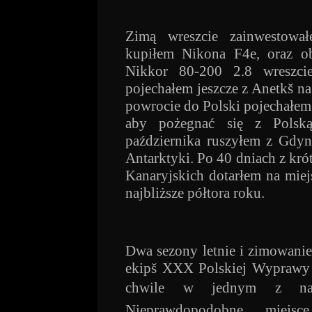
Zimą wreszcie zainwestował
kupiłem Nikona F4e, oraz o
Nikkor 80-200 2.8 wreszci
pojechałem jeszcze z Anetkš n
powrocie do Polski pojechałem
aby pożegnać się z Polsk
października ruszyłem z Gdyn
Antarktyki. Po 40 dniach z kr
Kanaryjskich dotarłem na mie
najbliższe półtora roku.
Dwa sezony letnie i zimowanie 
ekipš XXX Polskiej Wyprawy 
chwile w jednym z najba
Nieprawdopodobne miejs