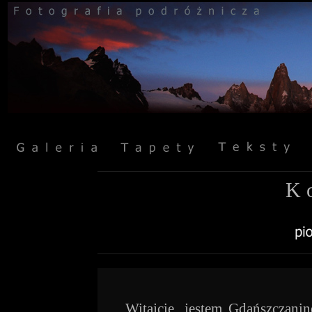
K o
Witajcie, jestem Gdańszczani